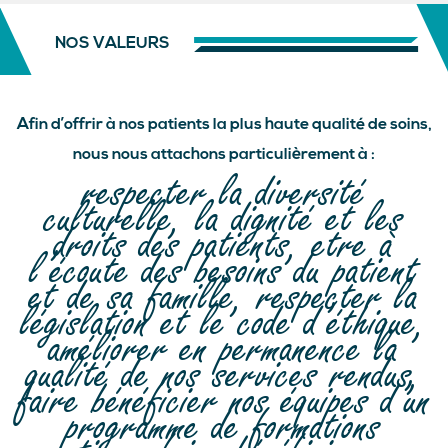
NOS VALEURS
Afin d’offrir à nos patients la plus haute qualité de soins,
nous nous attachons particulièrement à :
respecter la diversité
culturelle, la dignité et les
droits des patients, etre à
l’écoute des besoins du patient
et de sa famille, respecter la
législation et le code d’éthique,
améliorer en permanence la
qualité de nos services rendus,
faire bénéficier nos équipes d’un
programme de formations