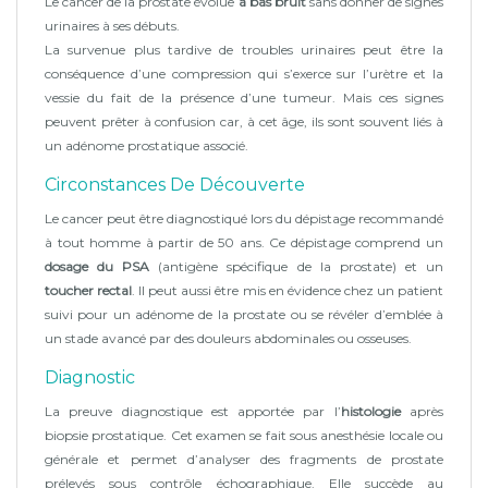
Le cancer de la prostate évolue
à bas bruit
sans donner de signes
urinaires à ses débuts.
La survenue plus tardive de troubles urinaires peut être la
conséquence d’une compression qui s’exerce sur l’urètre et la
vessie du fait de la présence d’une tumeur. Mais ces signes
peuvent prêter à confusion car, à cet âge, ils sont souvent liés à
un adénome prostatique associé.
Circonstances De Découverte
Le cancer peut être diagnostiqué lors du dépistage recommandé
à tout homme à partir de 50 ans. Ce dépistage comprend un
dosage du PSA
(antigène spécifique de la prostate) et un
toucher rectal
. Il peut aussi être mis en évidence chez un patient
suivi pour un adénome de la prostate ou se révéler d’emblée à
un stade avancé par des douleurs abdominales ou osseuses.
Diagnostic
La preuve diagnostique est apportée par l’
histologie
après
biopsie prostatique. Cet examen se fait sous anesthésie locale ou
générale et permet d’analyser des fragments de prostate
prélevés sous contrôle échographique. Elle succède au