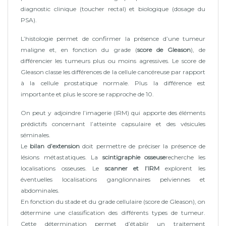
diagnostic clinique (toucher rectal) et biologique (dosage du
PSA).
L’histologie permet de confirmer la présence d’une tumeur
maligne et, en fonction du grade (
score de Gleason
), de
différencier les tumeurs plus ou moins agressives. Le score de
Gleason classe les différences de la cellule cancéreuse par rapport
à la cellule prostatique normale. Plus la différence est
importante et plus le score se rapproche de 10.
On peut y adjoindre l’imagerie (IRM) qui apporte des éléments
prédictifs concernant l’atteinte capsulaire et des vésicules
séminales.
Le
bilan d’extension
doit permettre de préciser la présence de
lésions métastatiques. La
scintigraphie osseuse
recherche les
localisations osseuses. Le
scanner et l’IRM
explorent les
éventuelles localisations ganglionnaires pelviennes et
abdominales.
En fonction du stade et du grade cellulaire (score de Gleason), on
détermine une classification des différents types de tumeur.
Cette détermination permet d’établir un traitement