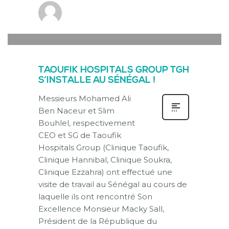
new-thg-2020
0
JEUDI, 27 MAI 2021
/
PUBLISHED IN
ACTUALITÉ
TAOUFIK HOSPITALS GROUP TGH
S’INSTALLE AU SÉNÉGAL !
Messieurs Mohamed Ali
Ben Naceur et Slim
Bouhlel, respectivement
CEO et SG de Taoufik
Hospitals Group (Clinique Taoufik,
Clinique Hannibal, Clinique Soukra,
Clinique Ezzahra) ont effectué une
visite de travail au Sénégal au cours de
laquelle ils ont rencontré Son
Excellence Monsieur Macky Sall,
Président de la République du