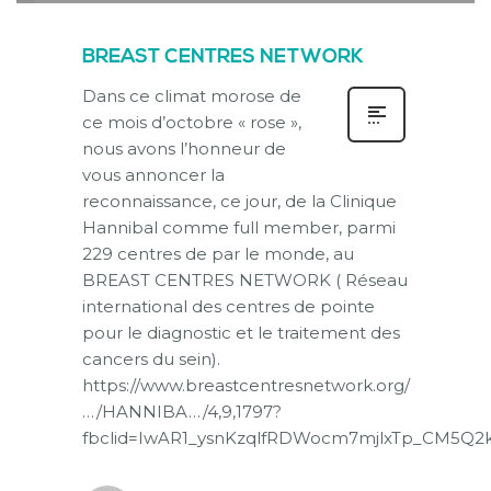
BREAST CENTRES NETWORK
Dans ce climat morose de
ce mois d’octobre « rose »,
nous avons l’honneur de
vous annoncer la
reconnaissance, ce jour, de la Clinique
Hannibal comme full member, parmi
229 centres de par le monde, au
BREAST CENTRES NETWORK ( Réseau
international des centres de pointe
pour le diagnostic et le traitement des
cancers du sein).
https://www.breastcentresnetwork.org/
…/HANNIBA…/4,9,1797?
fbclid=IwAR1_ysnKzqlfRDWocm7mjlxTp_CM5Q2