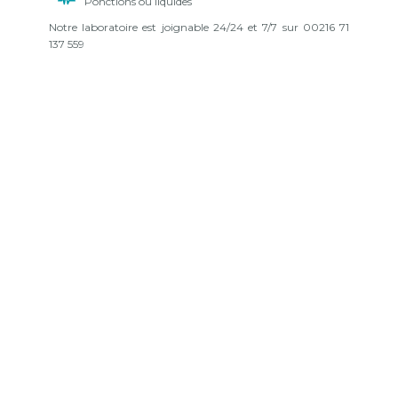
Ponctions ou liquides
Notre laboratoire est joignable 24/24 et 7/7 sur 00216 71
137 559