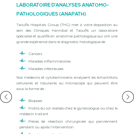
LABORATOIRE D’ANALYSES ANATOMO-
C
PATHOLOGIQUES (ANAPATH)
Gr
dé
Taoufik Hospitals Group (THG) met à votre disposition au
et
sein des Cliniques Hannibal et Taoufik un laboratoire
un
spécialisé et qualifié en anatomie pathologique qui ont une
l’
grande expérience dans le diagnostic histologique de
Ta
Cancers
se
mu
Maladies inflammatoires
: 
Maladies infectieuses
Il
Nos médecins et cytotechniciens analysent les échantillons
d’
cellulaires et tissulaires au microscope qui peuvent être
in
sous la forme de :
Af
Biopsies
ad
Frottis du col réalisés chez le gynécologue ou chez le
pl
médecin traitant
co
Le
Pièces de résection chirurgicale qui parviennent
nu
pendant ou après l’intervention