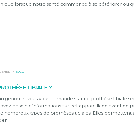
on que lorsque notre santé commence à se détériorer ou 
ISHED IN
BLOG
ROTHÈSE TIBIALE ?
au genou et vous vous demandez si une prothèse tibiale ser
s avez besoin d’informations sur cet appareillage avant de 
ui de nombreux types de prothèses tibiales. Elles permetten
t en