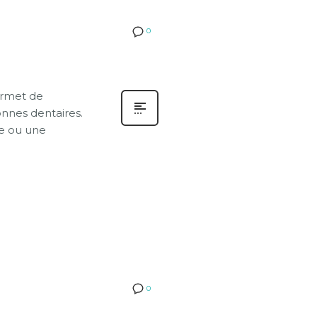
0
ermet de
onnes dentaires.
ge ou une
0