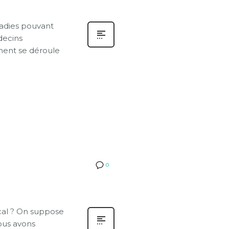
ladies pouvant
decins
mment se déroule
0
cal ? On suppose
nous avons