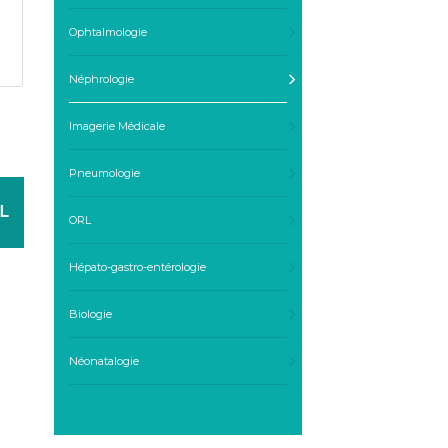
Ophtalmologie
Néphrologie
Imagerie Médicale
Pneumologie
L
ORL
Hépato-gastro-entérologie
Biologie
Néonatalogie