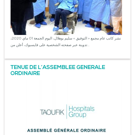
نشر كاتب عام مجمع « التوفيق » سليم بوهلال، اليوم الجمعة 01 ماي 2020،
تدوينة عبر صفحته الشخصية على فايسبوك، أعلن من…
TENUE DE L’ASSEMBLEE GENERALE
ORDINAIRE